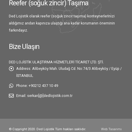
Reefer (soğuk zincir) Taşıma
Ded Lojistik olarak reefer (soğuk zincir taşıma) konteynerlerinizi
aldığımız andan kapınıza ulaştığı ana kadar korumanın öneminin
farkındayız.
Bize Ulaşın
DED LOJİSTİK ULAŞTIRMA HİZMETLERİ TİCARET LTD. ŞTİ.
Address:
Alibeyköy Mah. Uludağ Cd. No:74/3 Alibeyköy / Eyüp /
İSTANBUL
Phone:
+90212 437 10 49
Email:
serkan[@]dedlojistik.com.tr
© Copyright 2020. Ded Lojistik Tüm hakları saklıdır.
Web Tasarımı